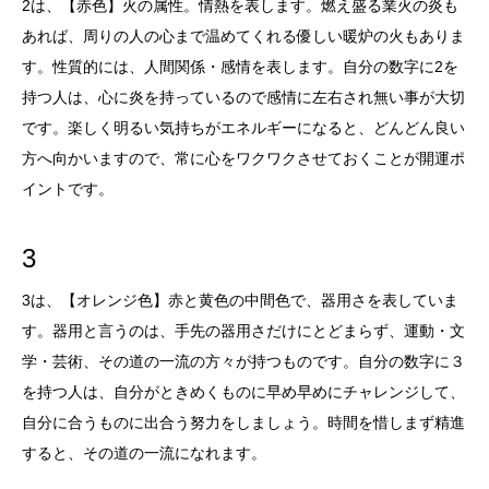
2は、【赤色】火の属性。情熱を表します。燃え盛る業火の炎も
あれば、周りの人の心まで温めてくれる優しい暖炉の火もありま
す。性質的には、人間関係・感情を表します。自分の数字に2を
持つ人は、心に炎を持っているので感情に左右され無い事が大切
です。楽しく明るい気持ちがエネルギーになると、どんどん良い
方へ向かいますので、常に心をワクワクさせておくことが開運ポ
イントです。
3
3は、【オレンジ色】赤と黄色の中間色で、器用さを表していま
す。器用と言うのは、手先の器用さだけにとどまらず、運動・文
学・芸術、その道の一流の方々が持つものです。自分の数字に３
を持つ人は、自分がときめくものに早め早めにチャレンジして、
自分に合うものに出合う努力をしましょう。時間を惜しまず精進
すると、その道の一流になれます。