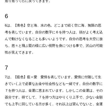
巡り巡って己に戻ってきます。
6
6は、【青色】空と海、水の色。どこまで続く空に海、無限の思
考を表しています。自分の数字に６を持つ人は、頭がよく考え込
んで動けなくなることも多いいようです。自分の思考を大空に放
ち、悠々と飛ぶ鷲の様に広い視野を身につける事で、沢山の可能
性が見えてきます。
7
7は、【藍色】藍＝愛 愛情を表しています。愛情に付随して生
きていく上で必要なお金や社会性なども一緒です。自分の数字に
７を持つ人は、金運に恵まれています。しかしこの金運は、その
器分です。得てして、７を持つ方はやりくり上手で、少ない金額
でも上手に回している方が多く、それ以上は望んでないと、金運