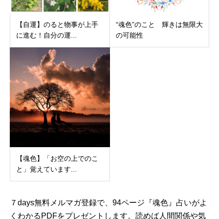
【自運】のると物事が上手
“魂色”のこと 輝きは無限大
に進む！自分の運...
の可能性
【魂色】「お空の上でのこ
と」覚えています...
７days無料メルマガ登録で、94ページ『魂色』占いがよ
くわかるPDFをプレゼントします。読めば人間関係や気